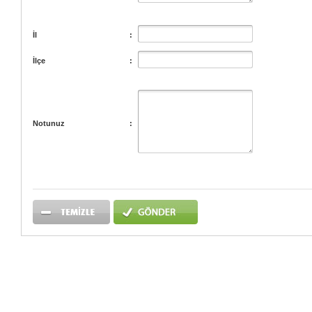
İl
:
İlçe
:
Notunuz
: